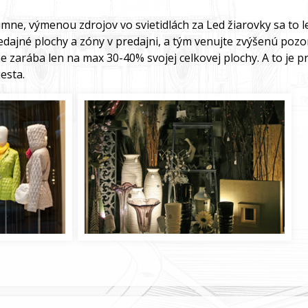
umne, výmenou zdrojov vo svietidlách za Led žiarovky sa to le
dajné plochy a zóny v predajni, a tým venujte zvýšenú pozorn
e zarába len na max 30-40% svojej celkovej plochy. A to je pr
esta.