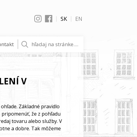
SK
EN
Instagram
Facebook
ontakt
Vyhľadať
LENÍ V
 ohľade. Základné pravidlo
ba pripomenúť, že z pohľadu
edaj tovaru alebo služby. V
dnotne a dobre. Tak môžeme