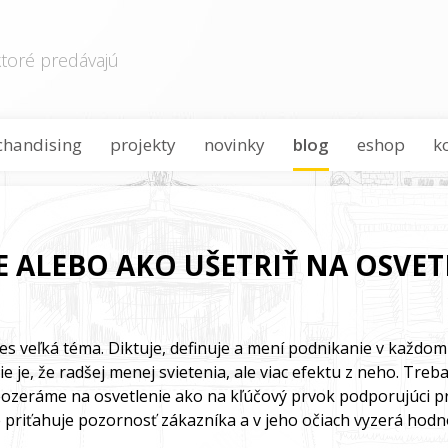
toré predávajú
chandising
projekty
novinky
blog
eshop
k
E ALEBO AKO UŠETRIŤ NA OSVET
es veľká téma. Diktuje, definuje a mení podnikanie v každom
e je, že radšej menej svietenia, ale viac efektu z neho. Tre
pozeráme na osvetlenie ako na kľúčový prvok podporujúci pr
né priťahuje pozornosť zákazníka a v jeho očiach vyzerá ho