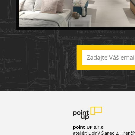
point UP s.r.o
ateliér: Dolný Šianec 2, Trenčí