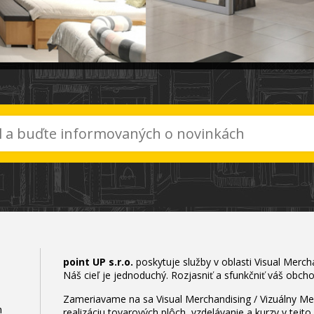
point UP s.r.o.
poskytuje služby v oblasti Visual Merch
Náš cieľ je jednoduchý. Rozjasniť a sfunkčniť váš obcho
Zameriavame na sa Visual Merchandising / Vizuálny Me
n
realizáciu tovarových plôch, vzdelávanie a kurzy v tejt