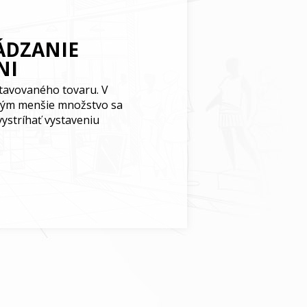
ÁDZANIE
NI
tavovaného tovaru. V
, tým menšie množstvo sa
vystríhať vystaveniu