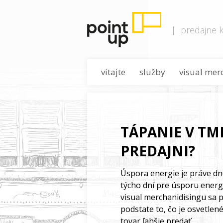
predajne k
vitajte
služby
visual mer
TÁPANIE V TM
PREDAJNI?
Úspora energie je práve dn
týcho dní pre úsporu energi
visual merchanidisingu sa 
podstate to, čo je osvetle
tovar ľahšie predať.