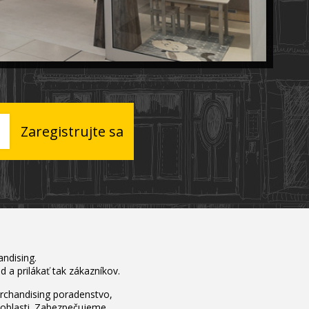
Zaregistrujte sa
andising.
d a prilákať tak zákazníkov.
rchandising poradenstvo,
o oblasti. Zabezpečujeme